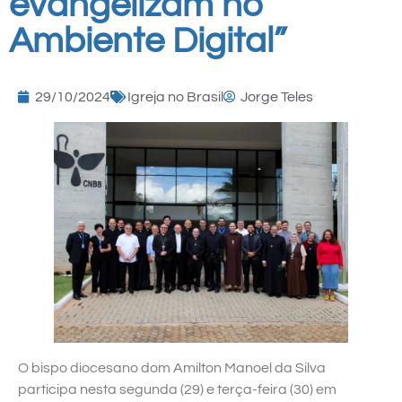
evangelizam no
Ambiente Digital”
29/10/2024
Igreja no Brasil
Jorge Teles
O bispo diocesano dom Amilton Manoel da Silva
participa nesta segunda (29) e terça-feira (30) em