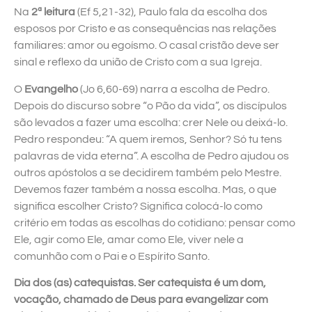
Na
2ª leitura
(Ef 5,21-32), Paulo fala da escolha dos
esposos por Cristo e as consequências nas relações
familiares: amor ou egoísmo. O casal cristão deve ser
sinal e reflexo da união de Cristo com a sua Igreja.
O
Evangelho
(Jo 6,60-69) narra a escolha de Pedro.
Depois do discurso sobre “o Pão da vida”, os discípulos
são levados a fazer uma escolha: crer Nele ou deixá-lo.
Pedro respondeu: “A quem iremos, Senhor? Só tu tens
palavras de vida eterna”. A escolha de Pedro ajudou os
outros apóstolos a se decidirem também pelo Mestre.
Devemos fazer também a nossa escolha. Mas, o que
significa escolher Cristo? Significa colocá-lo como
critério em todas as escolhas do cotidiano: pensar como
Ele, agir como Ele, amar como Ele, viver nele a
comunhão com o Pai e o Espírito Santo.
Dia dos (as) catequistas. Ser catequista é um dom,
vocação, chamado de Deus para evangelizar com