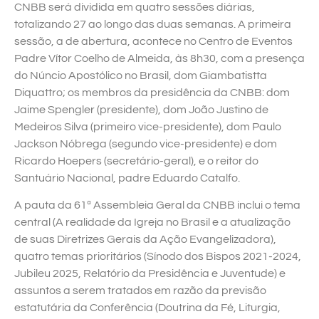
CNBB será dividida em quatro sessões diárias,
totalizando 27 ao longo das duas semanas. A primeira
sessão, a de abertura, acontece no Centro de Eventos
Padre Vítor Coelho de Almeida, às 8h30, com a presença
do Núncio Apostólico no Brasil, dom Giambatistta
Diquattro; os membros da presidência da CNBB: dom
Jaime Spengler (presidente), dom João Justino de
Medeiros Silva (primeiro vice-presidente), dom Paulo
Jackson Nóbrega (segundo vice-presidente) e dom
Ricardo Hoepers (secretário-geral), e o reitor do
Santuário Nacional, padre Eduardo Catalfo.
A pauta da 61ª Assembleia Geral da CNBB inclui o tema
central (A realidade da Igreja no Brasil e a atualização
de suas Diretrizes Gerais da Ação Evangelizadora),
quatro temas prioritários (Sínodo dos Bispos 2021-2024,
Jubileu 2025, Relatório da Presidência e Juventude) e
assuntos a serem tratados em razão da previsão
estatutária da Conferência (Doutrina da Fé, Liturgia,