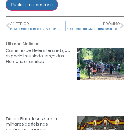
ANTERIOR
PRÓXIMO
Movimento Eucarístico Jovem (MEJ) realiza o II Simpósio da Espiritualidade do Coração de Jesus em Guarapuava
Presidência da CNBB apresenta à 61ª AG o relatório anual de atividades e compromissos
Últimas Notícias
Caminho de Belém terá edição
especial reunindo Terço dos
Homens e famílias
Dia do Bom Jesus reuniu
milhares de fiéis nas
paróquias, capelas e