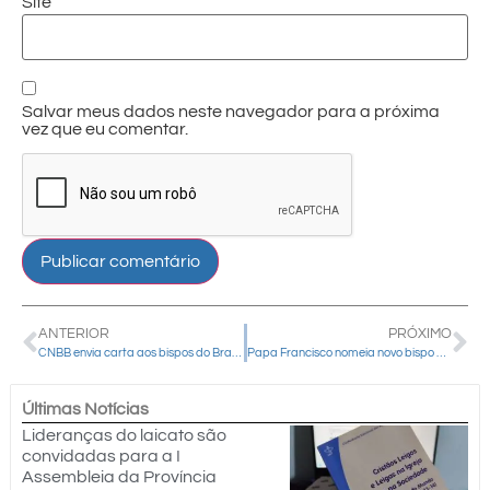
Site
Salvar meus dados neste navegador para a próxima
vez que eu comentar.
ANTERIOR
PRÓXIMO
CNBB envia carta aos bispos do Brasil com pedido de oração por ocasião dos 2 anos da guerra na Ucrânia
Papa Francisco nomeia novo bispo auxiliar para a arquidiocese de Curitiba (PR)
Últimas Notícias
Lideranças do laicato são
convidadas para a I
Assembleia da Província