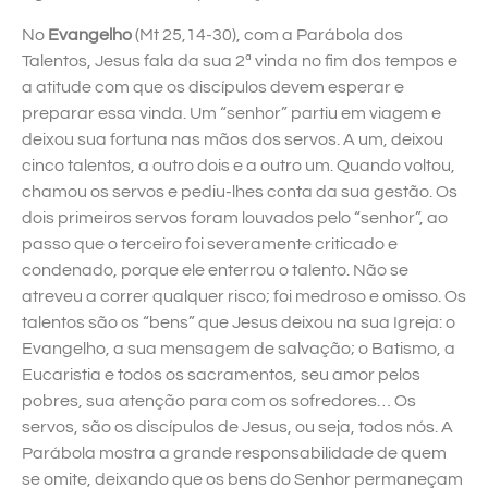
No
Evangelho
(Mt 25,14-30), com a Parábola dos
Talentos, Jesus fala da sua 2ª vinda no fim dos tempos e
a atitude com que os discípulos devem esperar e
preparar essa vinda. Um “senhor” partiu em viagem e
deixou sua fortuna nas mãos dos servos. A um, deixou
cinco talentos, a outro dois e a outro um. Quando voltou,
chamou os servos e pediu-lhes conta da sua gestão. Os
dois primeiros servos foram louvados pelo “senhor”, ao
passo que o terceiro foi severamente criticado e
condenado, porque ele enterrou o talento. Não se
atreveu a correr qualquer risco; foi medroso e omisso. Os
talentos são os “bens” que Jesus deixou na sua Igreja: o
Evangelho, a sua mensagem de salvação; o Batismo, a
Eucaristia e todos os sacramentos, seu amor pelos
pobres, sua atenção para com os sofredores… Os
servos, são os discípulos de Jesus, ou seja, todos nós. A
Parábola mostra a grande responsabilidade de quem
se omite, deixando que os bens do Senhor permaneçam