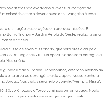
dos os cristãos são exortados a viver sua vocação de
o é missionário e tem o dever anunciar o Evangelho à toda
ias, a animação e as orações em prol das missões. Em
no Bairro Trianon – Jardim Pérola do Oeste, realizará uma
matriz e capela.
rá a Missa de envio missionário, que será presidida pelo
vo da CNBB Regional Sul 2. Na oportunidade será entregue a
ela Missionária.
algumas Irmãs e Frades Franciscanos, estarão visitando as
quiais e na área de abrangência da Capela Nossa Senhora
 Jordão. Nas visitas será feito o convite: “Vem prá Missa”.
s 19h30, será rezado o Terço Luminoso em uma casa. Neste
es, passará pelos setores aspergindo água benta.