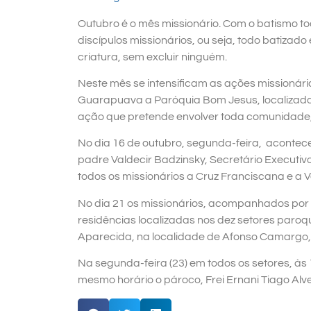
Outubro é o mês missionário. Com o batismo to
discípulos missionários, ou seja, todo batizad
criatura, sem excluir ninguém.
Neste mês se intensificam as ações missionár
Guarapuava a Paróquia Bom Jesus, localizada 
ação que pretende envolver toda comunidade, 
No dia 16 de outubro, segunda-feira, acontece
padre Valdecir Badzinsky, Secretário Executi
todos os missionários a Cruz Franciscana e a V
No dia 21 os missionários, acompanhados por 
residências localizadas nos dez setores paro
Aparecida, na localidade de Afonso Camargo, no
Na segunda-feira (23) em todos os setores, à
mesmo horário o pároco, Frei Ernani Tiago Alv