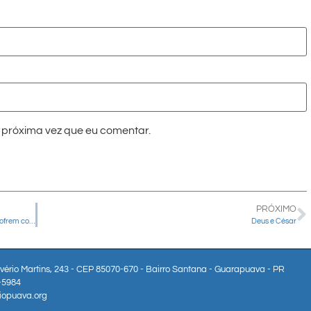
próxima vez que eu comentar.
PRÓXIMO
Igreja no Brasil lança campanha para apoiar comunidades que sofrem com a estiagem na amazônia
Deus e César
lvério Martins, 243 - CEP 85070-670 - Bairro Santana - Guarapuava - PR
3-5984
iopuava.org