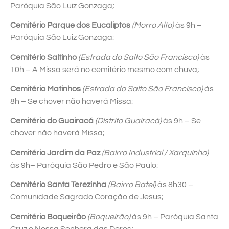
Paróquia São Luiz Gonzaga;
Cemitério Parque dos Eucaliptos
(Morro Alto)
às 9h –
Paróquia São Luiz Gonzaga;
Cemitério Saltinho
(Estrada do Salto São Francisco)
às
10h – A Missa será no cemitério mesmo com chuva;
Cemitério Matinhos
(Estrada do Salto São Francisco)
às
8h – Se chover não haverá Missa;
Cemitério do Guairacá
(Distrito Guairacá)
às 9h – Se
chover não haverá Missa;
Cemitério Jardim da Paz
(Bairro Industrial / Xarquinho)
às 9h– Paróquia São Pedro e São Paulo;
Cemitério Santa Terezinha
(Bairro Batel)
às 8h30 –
Comunidade Sagrado Coração de Jesus;
Cemitério Boqueirão
(Boqueirão)
às 9h – Paróquia Santa
Cruz e Nossa Senhora das Dores;