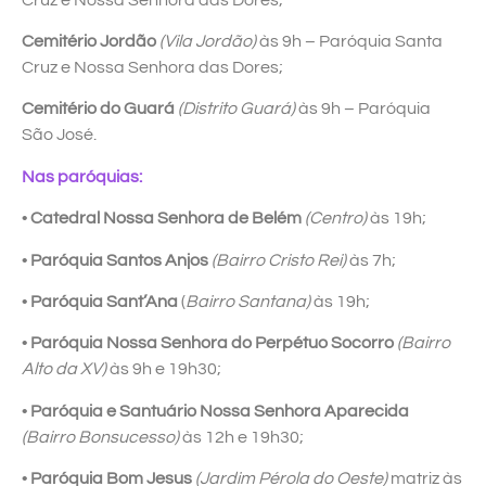
Cemitério Jordão
(Vila Jordão)
às 9h – Paróquia Santa
Cruz e Nossa Senhora das Dores;
Cemitério do Guará
(Distrito Guará)
às 9h – Paróquia
São José.
Nas paróquias:
•
Catedral Nossa Senhora de Belém
(Centro)
às 19h;
•
Paróquia Santos Anjos
(Bairro Cristo Rei)
às 7h;
•
Paróquia Sant’Ana
(
Bairro Santana)
às 19h;
•
Paróquia Nossa Senhora do Perpétuo Socorro
(Bairro
Alto da XV)
às 9h e 19h30;
•
Paróquia e Santuário Nossa Senhora Aparecida
(Bairro Bonsucesso)
às 12h e 19h30;
•
Paróquia Bom Jesus
(Jardim Pérola do Oeste)
matriz às