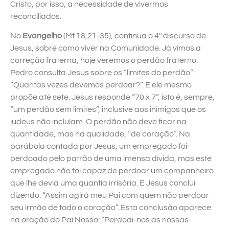
Cristo, por isso, a necessidade de vivermos
reconciliados.
No
Evangelho
(Mt 18,21-35), continua o 4º discurso de
Jesus, sobre como viver na Comunidade. Já vimos a
correção fraterna, hoje veremos o perdão fraterno.
Pedro consulta Jesus sobre os “limites do perdão”:
“Quantas vezes devemos perdoar?”. E ele mesmo
propõe até sete. Jesus responde “70 x 7”, isto é, sempre,
“um perdão sem limites”, inclusive aos inimigos que os
judeus não incluíam. O perdão não deve ficar na
quantidade, mas na qualidade, “de coração”. Na
parábola contada por Jesus, um empregado foi
perdoado pelo patrão de uma imensa dívida, mas este
empregado não foi capaz de perdoar um companheiro
que lhe devia uma quantia irrisória. E Jesus conclui
dizendo: “Assim agirá meu Pai com quem não perdoar
seu irmão de todo o coração”. Esta conclusão aparece
na oração do Pai Nosso: “Perdoai-nos as nossas