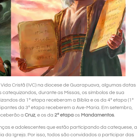
à Vida Cristã (IVC) na diocese de Guarapuava, algumas datas
s catequizandos, durante as Missas, os símbolos de sua
izandos da 1ª etapa receberam a Bíblia e os da 4ª etapa (1º
ticipantes da 3ª etapa receberem a Ave-Maria. Em setembro,
eceberão a
Cruz
, e os da
2ª etapa
os
Mandamentos
.
nças e adolescentes que estão participando da catequese, a
ia da Igreja. Por isso, todos são convidados a participar das