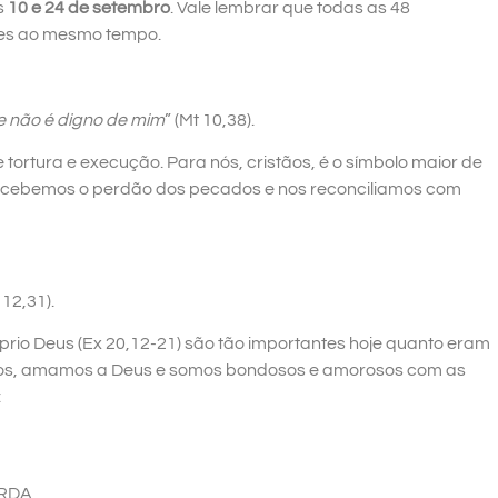
s
10 e 24 de setembro
. Vale lembrar que todas as 48
ões ao mesmo tempo.
e não é digno de mim
” (Mt 10,38).
tortura e execução. Para nós, cristãos, é o símbolo maior de
 recebemos o perdão dos pecados e nos reconciliamos com
 12,31).
io Deus (Ex 20,12-21) são tão importantes hoje quanto eram
os, amamos a Deus e somos bondosos e amorosos com as
:
ARDA