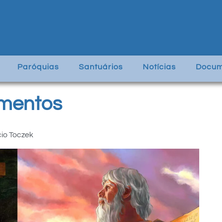
Paróquias
Santuários
Notícias
Docum
amentos
io Toczek