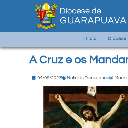
Início
Diocese
A Cruz e os Mand
04/09/2023
Notícias Diocesanas
Mauric