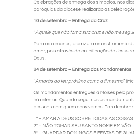
Celebrações de entrega dos símbolos, nos dia
paróquias da diocese realizarão as celebraç
10 de setembro – Entrega da Cruz
“
Aquele que não toma sua cruz e não me segu
Para os romanos, a cruz era um instrumento de 
amor, pois através da crucificação de Jesus
Deus.
24 de setembro – Entrega dos Mandamentos
“
Amarás ao teu próximo como a ti mesmo
” (Mc
Os mandamentos entregues a Moisés pelo própr
há milênios. Quando seguimos os mandament
pessoas com quem convivemos. Para lembrar
1° – AMAR A DEUS SOBRE TODAS AS COISAS
2° – NÃO TOMAR SEU SANTO NOME EM VÃO
3° – GUARDAR DOMINGOS E FESTAS DE GU