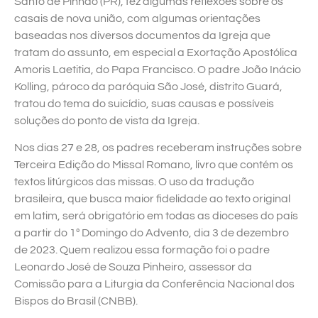
Santo de Pinhão (PR), fez algumas reflexões sobre os
casais de nova união, com algumas orientações
baseadas nos diversos documentos da Igreja que
tratam do assunto, em especial a Exortação Apostólica
Amoris Laetitia, do Papa Francisco. O padre João Inácio
Kolling, pároco da paróquia São José, distrito Guará,
tratou do tema do suicídio, suas causas e possíveis
soluções do ponto de vista da Igreja.
Nos dias 27 e 28, os padres receberam instruções sobre
Terceira Edição do Missal Romano, livro que contém os
textos litúrgicos das missas. O uso da tradução
brasileira, que busca maior fidelidade ao texto original
em latim, será obrigatório em todas as dioceses do país
a partir do 1º Domingo do Advento, dia 3 de dezembro
de 2023. Quem realizou essa formação foi o padre
Leonardo José de Souza Pinheiro, assessor da
Comissão para a Liturgia da Conferência Nacional dos
Bispos do Brasil (CNBB).