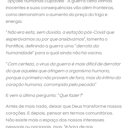
“
opções humanas culpáveis”
. A guerra ceifa vítimas
inocentes e suas consequências vão além fronteiras,
como demonstram o aumento do preço do trigo e
energia.
“
Não era esta, sem dúvida, a estação pós-Covid que
esperávamos ou por que ansiávamos
”, lamenta o
Pontífice, definindo a guerra uma “
derrota da
humanidade
” para a qual ainda não há vacina.
“
Com certeza, o vírus da guerra é mais difícil de derrotar
do que aqueles que atingem o organismo humano,
porque o primeiro não provem de fora, mas do íntimo do
coração humano, corrompido pelo pecado
.”
E vem a última pergunta: “
Que fazer?
”
Antes de mais nada, deixar que Deus transforme nossos
corações. E depois, pensar em termos comunitários.
Não existe mais o espaço dos nossos interesses
pessoais ou nacionais, mas
“é hora de nos