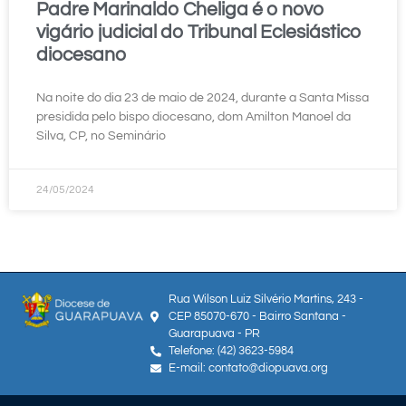
Padre Marinaldo Cheliga é o novo
vigário judicial do Tribunal Eclesiástico
diocesano
Na noite do dia 23 de maio de 2024, durante a Santa Missa
presidida pelo bispo diocesano, dom Amilton Manoel da
Silva, CP, no Seminário
24/05/2024
Rua Wilson Luiz Silvério Martins, 243 -
CEP 85070-670 - Bairro Santana -
Guarapuava - PR
Telefone: (42) 3623-5984
E-mail: contato@diopuava.org