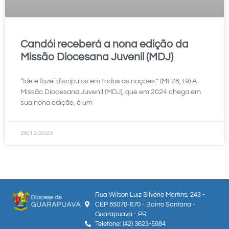
Candói receberá a nona edição da
Missão Diocesana Juvenil (MDJ)
“Ide e fazei discípulos em todas as nações.” (Mt 28,19) A
Missão Diocesana Juvenil (MDJ), que em 2024 chega em
sua nona edição, é um
28/12/2023
Rua Wilson Luiz Silvério Martins, 243 -
CEP 85070-670 - Bairro Santana -
Guarapuava - PR
Telefone: (42) 3623-5984