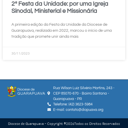
2ª Festa da Unidade: por uma Igreja
Sinodal, Ministerial e Missionária
A primeira edição da Festa da Unidade da Diocese de
Guarapuava, realizada em 2022, marcou o início de uma
tradição que promete unir ainda mais
30/11/2023
Rua Wilson Luiz Silvério Martins, 243 -
CEP 85070-670 - Bairro Santana -
Guarapuava - PR
Telefone: (42) 3623-5984
E-mail: contato@diopuava.org
Diocese de Guarapuava - Copyright ®
2026
Todos os Direitos Reservados