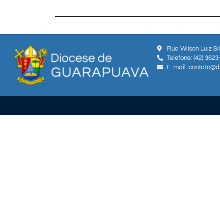
Rua Wilson Luiz Si
Telefone: (42) 362
E-mail: contato@d