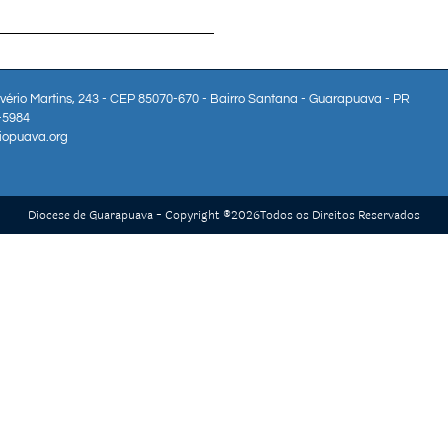
lvério Martins, 243 - CEP 85070-670 - Bairro Santana - Guarapuava - PR
3-5984
iopuava.org
Diocese de Guarapuava - Copyright ®
2026
Todos os Direitos Reservados