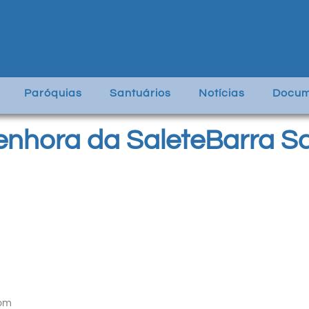
Paróquias
Santuários
Notícias
Docum
nhora da SaleteBarra Sa
com