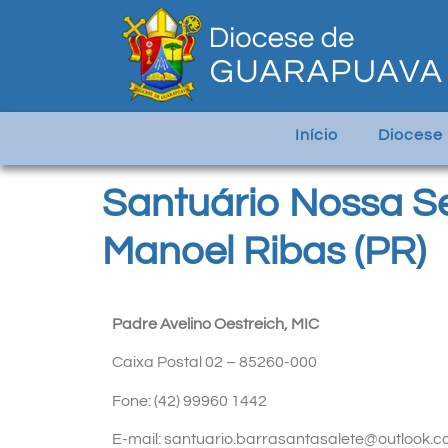
Início
Diocese
Santuário Nossa Se
Manoel Ribas (PR)
Padre Avelino Oestreich, MIC
Caixa Postal 02 – 85260-000
Fone: (42) 99960 1442
E-mail: santuario.barrasantasalete@outlook.