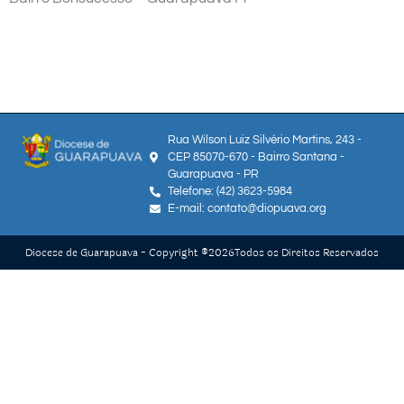
Rua Wilson Luiz Silvério Martins, 243 -
CEP 85070-670 - Bairro Santana -
Guarapuava - PR
Telefone: (42) 3623-5984
E-mail: contato@diopuava.org
Diocese de Guarapuava - Copyright ®
2026
Todos os Direitos Reservados