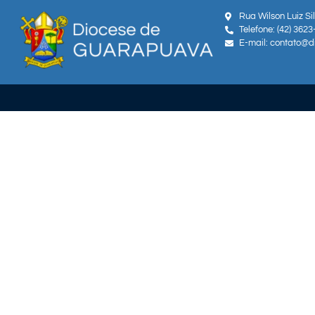
Rua Wilson Luiz Si
Telefone: (42) 362
E-mail: contato@d