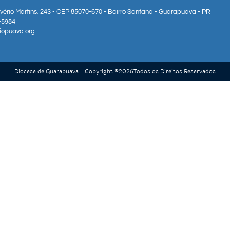
lvério Martins, 243 - CEP 85070-670 - Bairro Santana - Guarapuava - PR
3-5984
iopuava.org
Diocese de Guarapuava - Copyright ®
2026
Todos os Direitos Reservados