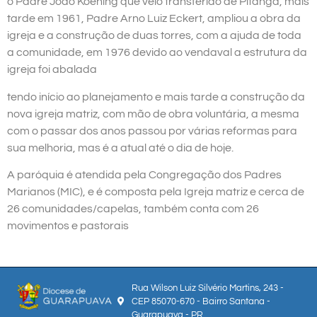
o Padre João Koening que veio transferido de Pitanga, mais
tarde em 1961, Padre Arno Luiz Eckert, ampliou a obra da
igreja e a construção de duas torres, com a ajuda de toda
a comunidade, em 1976 devido ao vendaval a estrutura da
igreja foi abalada
tendo início ao planejamento e mais tarde a construção da
nova igreja matriz, com mão de obra voluntária, a mesma
com o passar dos anos passou por várias reformas para
sua melhoria, mas é a atual até o dia de hoje.
A paróquia é atendida pela Congregação dos Padres
Marianos (MIC), e é composta pela Igreja matriz e cerca de
26 comunidades/capelas, também conta com 26
movimentos e pastorais
Rua Wilson Luiz Silvério Martins, 243 -
CEP 85070-670 - Bairro Santana -
Guarapuava - PR