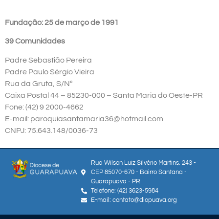
Fundação: 25 de março de 1991
39 Comunidades
Padre Sebastião Pereira
Padre Paulo Sérgio Vieira
Rua da Gruta, S/Nº
Caixa Postal 44 – 85230-000 – Santa Maria do Oeste-PR
Fone: (42) 9 2000-4662
E-mail: paroquiasantamaria36@hotmail.com
CNPJ: 75.643.148/0036-73
Rua Wilson Luiz Silvério Martins, 243 -
CEP 85070-670 - Bairro Santana -
Guarapuava - PR
Telefone: (42) 3623-5984
E-mail: contato@diopuava.org