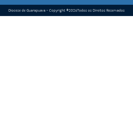
Diocese de Guarapuava - Copyright ®
2026
Todos os Direitos Reservados