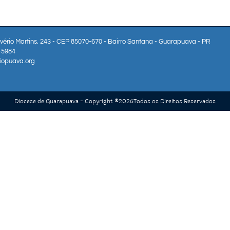
lvério Martins, 243 - CEP 85070-670 - Bairro Santana - Guarapuava - PR
3-5984
iopuava.org
Diocese de Guarapuava - Copyright ®
2026
Todos os Direitos Reservados