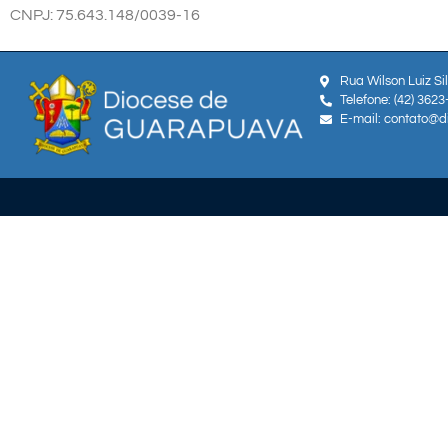
CNPJ: 75.643.148/0039-16
Rua Wilson Luiz Si
Telefone: (42) 362
E-mail: contato@d