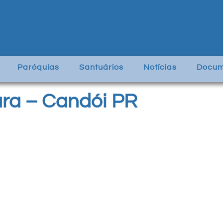
Paróquias
Santuários
Notícias
Docum
ara – Candói PR