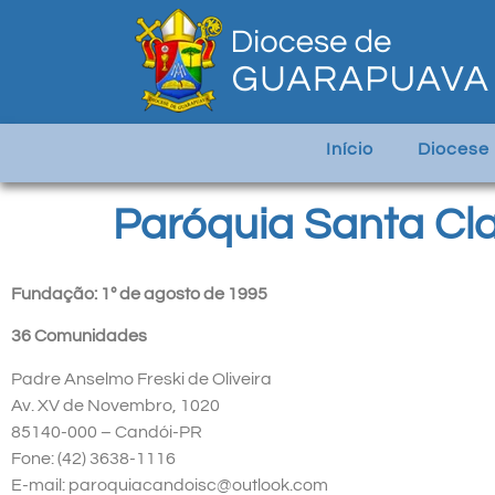
Início
Diocese
Paróquia Santa Cl
Fundação: 1º de agosto de 1995
36 Comunidades
Padre Anselmo Freski de Oliveira
Av. XV de Novembro, 1020
85140-000 – Candói-PR
Fone: (42) 3638-1116
E-mail: paroquiacandoisc@outlook.com