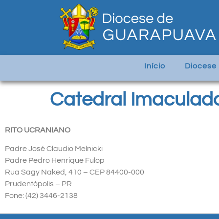
Início
Diocese
Catedral Imaculad
RITO UCRANIANO
Padre José Claudio Melnicki
Padre Pedro Henrique Fulop
Rua Sagy Naked, 410 – CEP 84400-000
Prudentópolis – PR
Fone: (42) 3446-2138