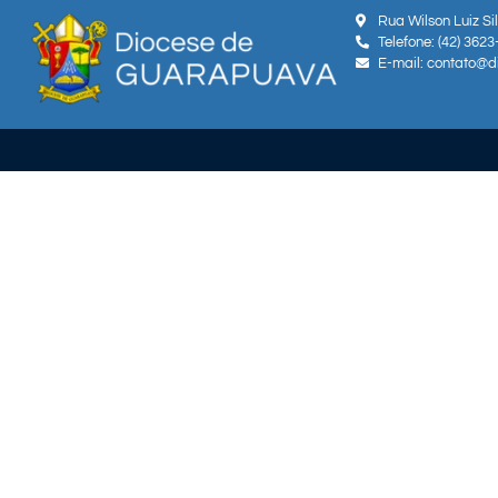
Rua Wilson Luiz Si
Telefone: (42) 362
E-mail: contato@d