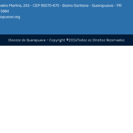
lvério Martins, 243 - CEP 85070-670 - Bairro Santana - Guarapuava - PR
3-5984
iopuava.org
Diocese de Guarapuava - Copyright ®
2026
Todos os Direitos Reservados