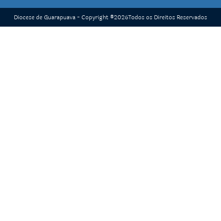
Diocese de Guarapuava - Copyright ®
2026
Todos os Direitos Reservados