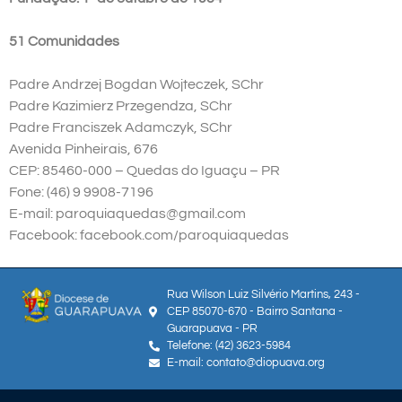
51 Comunidades
Padre Andrzej Bogdan Wojteczek, SChr
Padre Kazimierz Przegendza, SChr
Padre Franciszek Adamczyk, SChr
Avenida Pinheirais, 676
CEP: 85460-000 – Quedas do Iguaçu – PR
Fone: (46) 9 9908-7196
E-mail: paroquiaquedas@gmail.com
Facebook: facebook.com/paroquiaquedas
Rua Wilson Luiz Silvério Martins, 243 -
CEP 85070-670 - Bairro Santana -
Guarapuava - PR
Telefone: (42) 3623-5984
E-mail: contato@diopuava.org