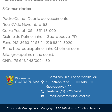
5 Comunidades
Padre Osmar Duarte do Nascimento
Rua XV de Novembro, 93
Caixa Postal 405 – 85118-000
Distrito de Palmeirinha – Guarapuava-PR
Fone: (42) 3663-1153 / (42) 9 8841-8020
E-mail: paroquiapalmeirinha@hotmail.com
Site: igrejapalmeirinha.com.br
CNPJ: 75.643.148/0024-30
Rua Wilson Luiz Silvério Martins, 243 -
CEP 85070-670 - Bairro Santana -
Guarapuava - PR
Telefone: (42) 3623-5984
E-mail: contato@diopuava.org
Diocese de Guarapuava - Copyright ®
2026
Todos os Direitos Reservados