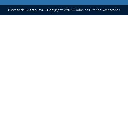
Diocese de Guarapuava - Copyright ®
2026
Todos os Direitos Reservados