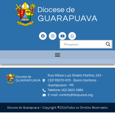
Rua Wilson Luiz Silvério Martins, 243 -
CEP 85070-670 - Bairro Santana -
Guarapuava - PR
Telefone: (42) 3623-5984
E-mail: contato@diopuava.org
Diocese de Guarapuava - Copyright ®
2026
Todos os Direitos Reservados