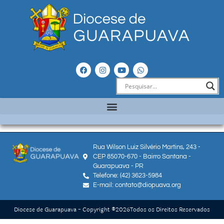
Rua Wilson Luiz Silvério Martins, 243 -
CEP 85070-670 - Bairro Santana -
Guarapuava - PR
Telefone: (42) 3623-5984
E-mail: contato@diopuava.org
Diocese de Guarapuava - Copyright ®
2026
Todos os Direitos Reservados