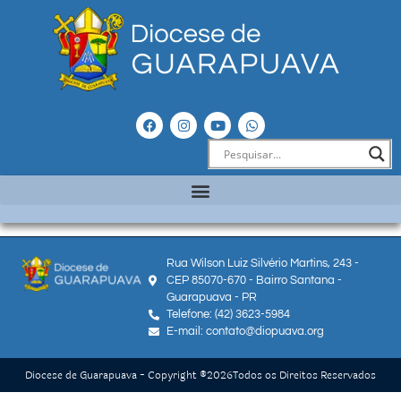
Rua Wilson Luiz Silvério Martins, 243 -
CEP 85070-670 - Bairro Santana -
Guarapuava - PR
Telefone: (42) 3623-5984
E-mail: contato@diopuava.org
Diocese de Guarapuava - Copyright ®
2026
Todos os Direitos Reservados