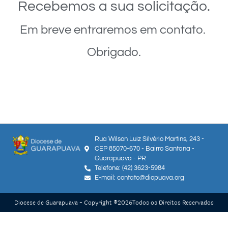
Recebemos a sua solicitação.
Em breve entraremos em contato.
Obrigado.
Rua Wilson Luiz Silvério Martins, 243 -
CEP 85070-670 - Bairro Santana -
Guarapuava - PR
Telefone: (42) 3623-5984
E-mail: contato@diopuava.org
Diocese de Guarapuava - Copyright ®
2026
Todos os Direitos Reservados