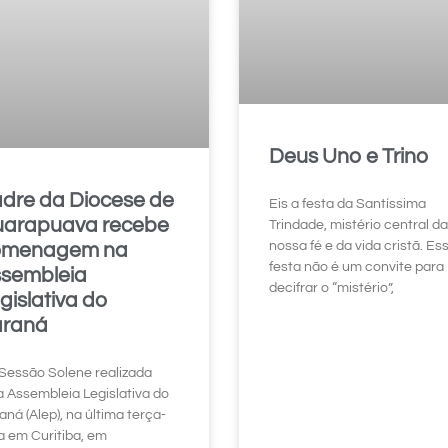
Deus Uno e Trino
dre da Diocese de
Eis a festa da Santíssima
arapuava recebe
Trindade, mistério central da
nossa fé e da vida cristã. Es
omenagem na
festa não é um convite para
sembleia
decifrar o “mistério”,
gislativa do
araná
Sessão Solene realizada
a Assembleia Legislativa do
aná (Alep), na última terça-
ra em Curitiba, em