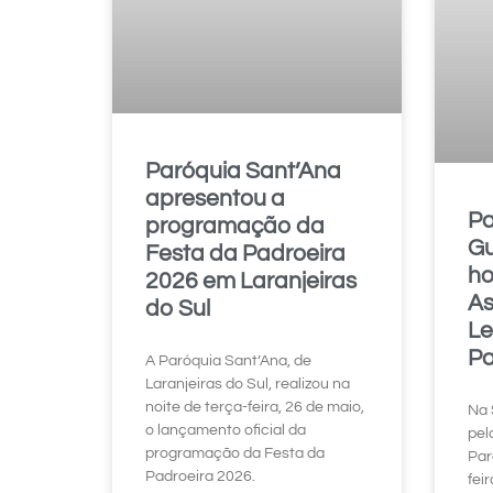
Paróquia Sant’Ana
apresentou a
Pa
programação da
Gu
Festa da Padroeira
h
2026 em Laranjeiras
As
do Sul
Le
P
A Paróquia Sant’Ana, de
Laranjeiras do Sul, realizou na
noite de terça-feira, 26 de maio,
Na 
o lançamento oficial da
pel
programação da Festa da
Par
Padroeira 2026.
fei