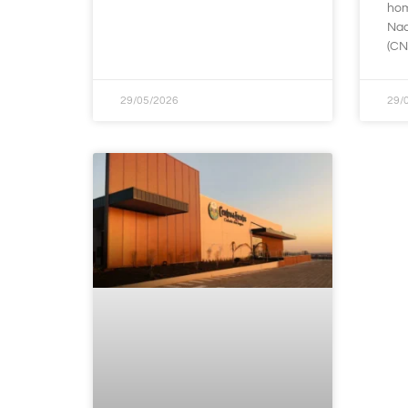
hom
Nac
(CN
29/05/2026
29/