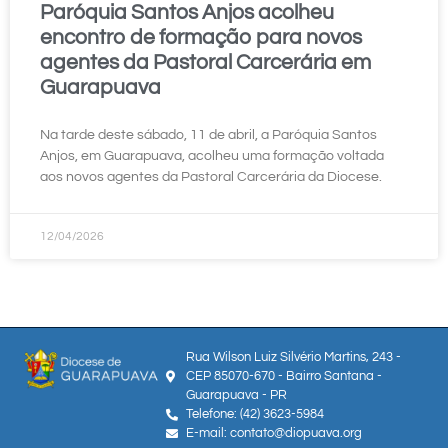
Paróquia Santos Anjos acolheu
encontro de formação para novos
agentes da Pastoral Carcerária em
Guarapuava
Na tarde deste sábado, 11 de abril, a Paróquia Santos
Anjos, em Guarapuava, acolheu uma formação voltada
aos novos agentes da Pastoral Carcerária da Diocese.
12/04/2026
Rua Wilson Luiz Silvério Martins, 243 -
CEP 85070-670 - Bairro Santana -
Guarapuava - PR
Telefone: (42) 3623-5984
E-mail: contato@diopuava.org