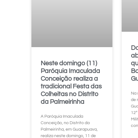
Do
ab
qu
Neste domingo (11)
Bo
Paróquia Imaculada
G
Conceição realiza a
tradicional Festa das
Colheitas no Distrito
Na 
de 
da Palmeirinha
Gua
12º
A Paróquia Imaculada
Mil
Conceição, no Distrito da
con
Palmeirinha, em Guarapuava,
realiza neste domingo, 11 de