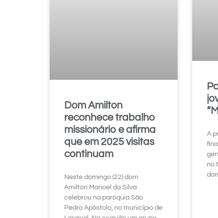
Pa
jo
Dom Amilton
“M
reconhece trabalho
missionário e afirma
A p
que em 2025 visitas
fin
continuam
gen
no 
dom
Neste domingo (22) dom
Amilton Manoel da Silva
celebrou na paróquia São
Pedro Apóstolo, no município de