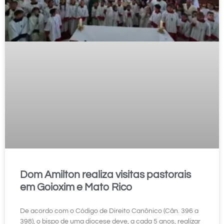
Dom Amilton realiza visitas pastorais
em Goioxim e Mato Rico
De acordo com o Código de Direito Canônico (Cân. 396 a
398), o bispo de uma diocese deve, a cada 5 anos, realizar